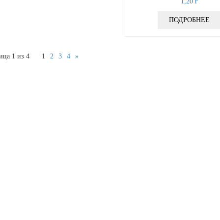
1,20
г
ПОДРОБНЕЕ
ица 1 из 4
1
2
3
4
»